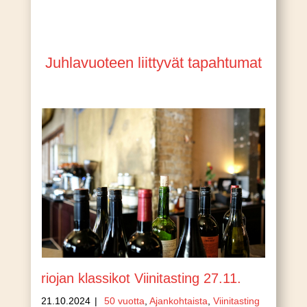
Juhlavuoteen liittyvät tapahtumat
riojan klassikot Viinitasting 27.11.
21.10.2024
|
50 vuotta
,
Ajankohtaista
,
Viinitasting