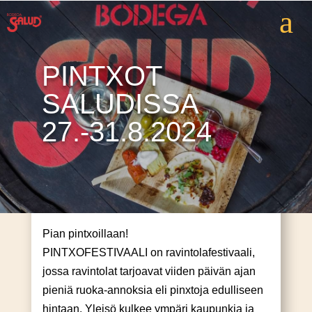
a
PINTXOT
SALUDISSA
27.-31.8.2024
Pian pintxoillaan!
PINTXOFESTIVAALI on ravintolafestivaali,
jossa ravintolat tarjoavat viiden päivän ajan
pieniä ruoka-annoksia eli pinxtoja edulliseen
hintaan. Yleisö kulkee ympäri kaupunkia ja