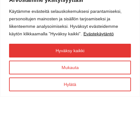
Käytämme evästeitä selauskokemuksesi parantamiseksi,
personoitujen mainosten ja sisällön tarjoamiseksi ja
liikenteemme analysoimiseksi. Hyväksyt evästeidemme
käytön klikkaamalla ”Hyväksy kaikki”.
Evästekäytäntö
Hyväksy kaikki
Mukauta
Hylätä
Varaa pöytä
Katso menu
Ajankohtaista
Tietosuoja ja evästekäytäntö