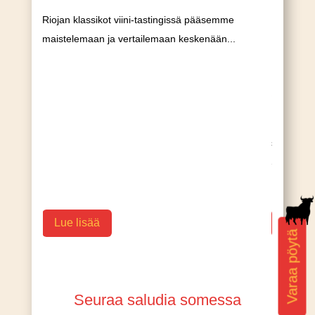
Riojan klassikot viini-tastingissä pääsemme
maistelemaan ja vertailemaan keskenään...
SALUD
15.10.20
salud täyt
Syntymäp
Lue lisää
Lue li
Varaa pöytä
Seuraa saludia somessa