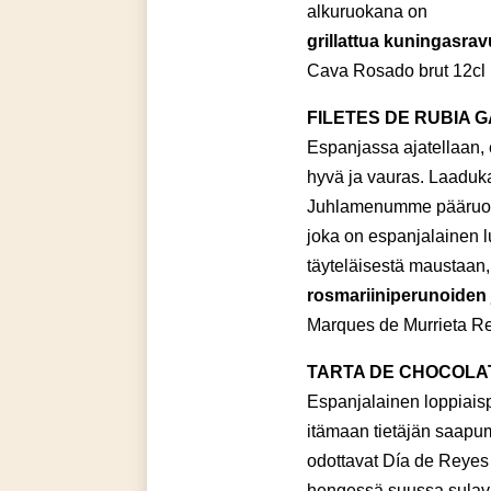
alkuruokana on
grillattua kuningasravu
Cava Rosado brut 12cl
FILETES DE RUBIA 
Espanjassa ajatellaan, e
hyvä ja vauras. Laaduka
Juhlamenumme pääruo
joka on espanjalainen 
täyteläisestä maustaan,
rosmariiniperunoiden 
Marques de Murrieta Re
TARTA DE CHOCOLA
Espanjalainen loppiaisp
itämaan tietäjän saapumi
odottavat Día de Reyes 
hengessä suussa sulav