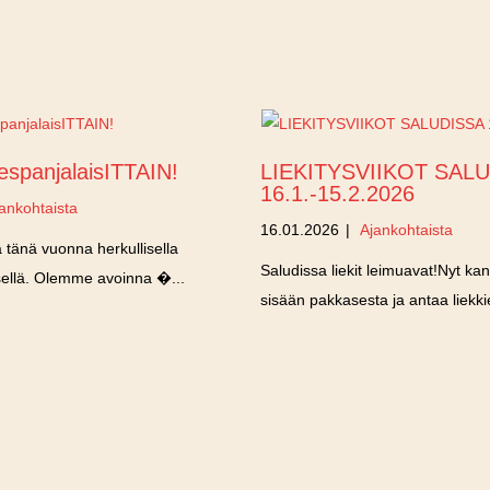
 espanjalaisITTAIN!
LIEKITYSVIIKOT SAL
16.1.-15.2.2026
ankohtaista
16.01.2026
|
Ajankohtaista
 tänä vuonna herkullisella
Saludissa liekit leimuavat!Nyt ka
sellä. Olemme avoinna �...
sisään pakkasesta ja antaa liekkie