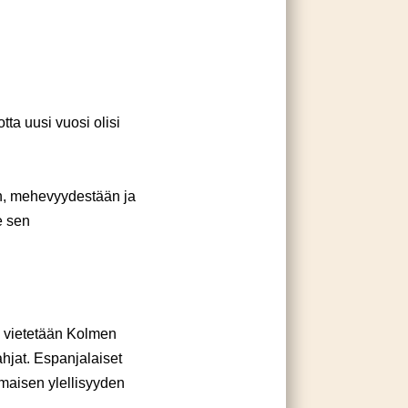
tta uusi vuosi olisi
an, mehevyydestään ja
e sen
n vietetään Kolmen
ahjat. Espanjalaiset
maisen ylellisyyden