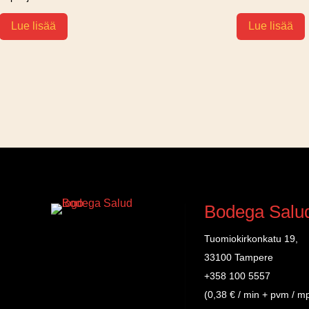
Lue lisää
Lue lisää
Bodega Salu
Tuomiokirkonkatu 19,
33100 Tampere
+358 100 5557
(0,38 € / min + pvm / m