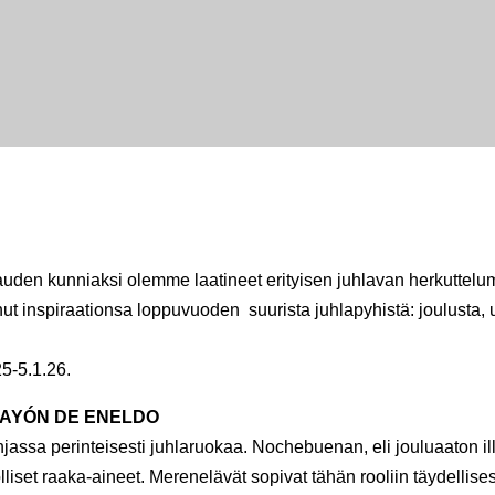
uden kunniaksi olemme laatineet erityisen juhlavan herkuttel
 inspiraationsa loppuvuoden suurista juhlapyhistä: joulusta, 
25-5.1.26.
AYÓN DE ENELDO
assa perinteisesti juhlaruokaa. Nochebuenan, eli jouluaaton ill
iset raaka-aineet. Merenelävät sopivat tähän rooliin täydellise