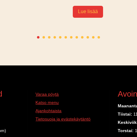
Lue lisää
d
Avoin
Varaa pöytä
Katso menu
Maananta
Ajankohtaista
Tiistai:
1
Tietosuoja ja evästekäytäntö
Keskivii
pm)
Torstai:
1