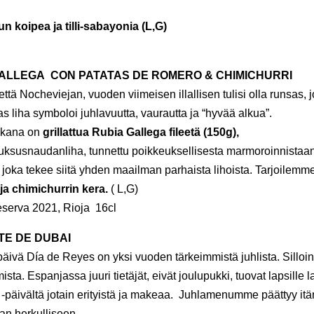
n koipea ja tilli-sabayonia (L,G)
GALLEGA CON PATATAS DE ROMERO & CHIMICHURRI
ttä Nocheviejan, vuoden viimeisen illallisen tulisi olla runsas, jo
s liha symboloi juhlavuutta, vaurautta ja “hyvää alkua”.
kana on
grillattua Rubia Gallega fileetä (150g),
luksusnaudanliha, tunnettu poikkeuksellisesta marmoroinnista
 joka tekee siitä yhden maailman parhaista lihoista. Tarjoilemm
ja chimichurrin kera.
( L,G)
serva 2021, Rioja 16cl
TE DE DUBAI
äivä Día de Reyes on yksi vuoden tärkeimmistä juhlista. Silloi
sta. Espanjassa juuri tietäjät, eivät joulupukki, tuovat lapsille l
-päivältä jotain erityistä ja makeaa. Juhlamenumme päättyy itä
an herkulliseen