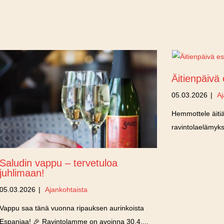
Äitienpäivä
05.03.2026
|
Aj
Hemmottele äitiä
ravintolaelämyk
Saludin vappu – tervetuloa
juhlimaan!
05.03.2026
|
Ajankohtaista
Vappu saa tänä vuonna ripauksen aurinkoista
Espanjaa! 🎉 Ravintolamme on avoinna 30.4....