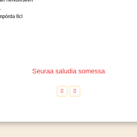
.
lmpòrda 8cl
Seuraa saludia somessa