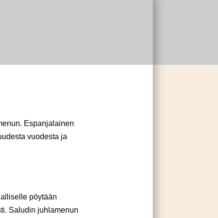
umenun. Espanjalainen
uudesta vuodesta ja
alliselle pöytään
sti. Saludin juhlamenun