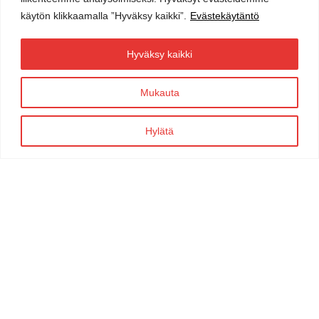
Katso menu
käytön klikkaamalla ”Hyväksy kaikki”.
Evästekäytäntö
Ajankohtaista
Tietosuoja ja evästekäytäntö
Hyväksy kaikki
Mukauta
Hylätä