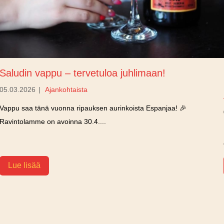
Saludin vappu – tervetuloa juhlimaan!
05.03.2026
|
Ajankohtaista
Vappu saa tänä vuonna ripauksen aurinkoista Espanjaa! 🎉
Ravintolamme on avoinna 30.4....
Lue lisää