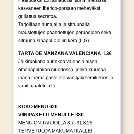
Pääruuaksi Extramaduran tammimetsissä
kasvaneen Ibérico-porsaan meheväksi
grillattua secretoa.
Tarjoillaan hunajalla ja sitruunalla
maustettujen paahdettujen perunoiden sekä
sitruuna-sinappi-aioliin kera.(L,G)
TARTA DE MANZANA VALENCIANA 13€
Jälkiruokana aurinkoa valencialaisen
omenapiirakan muodossa, jonka kruunaa
ihana crema pastelera vaniljakreemikerros ja
vaniljajäätelö. (L)
KOKO MENU 62€
VIINIPAKETTI MENULLE 38€
MENU ON TARJOLLA 8.7.-31.8.25
TERVETULOA MAKUMATKALLE!