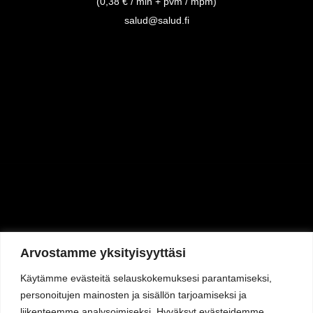
(0,38 € / min + pvm / mpm)
salud@salud.fi
Arvostamme yksityisyyttäsi
Käytämme evästeitä selauskokemuksesi parantamiseksi,
personoitujen mainosten ja sisällön tarjoamiseksi ja
Varaa pöytä
liikenteemme analysoimiseksi. Hyväksyt evästeidemme