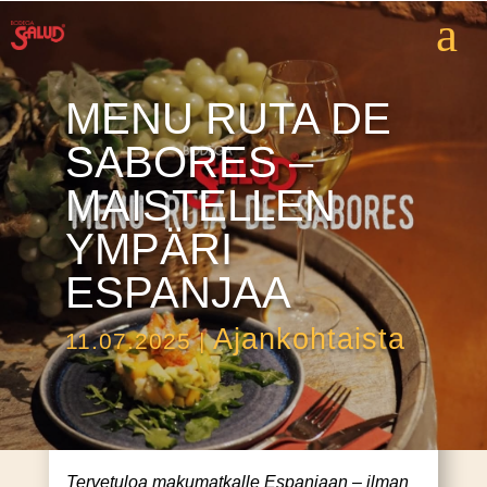
a
MENU RUTA DE
SABORES –
MAISTELLEN
YMPÄRI
ESPANJAA
Ajankohtaista
11.07.2025
|
Tervetuloa makumatkalle Espanjaan – ilman