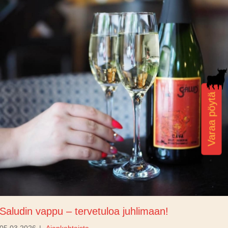
Varaa pöytä
Saludin vappu – tervetuloa juhlimaan!