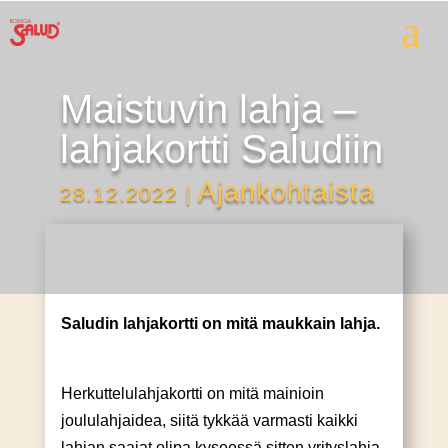
a
Maistuvin lahja –
lahjakortti Saludiin
Ajankohtaista
28.12.2022
|
Saludin lahjakortti on mitä maukkain lahja.
Herkuttelulahjakortti on mitä mainioin
joululahjaidea, siitä tykkää varmasti kaikki
lahjan saajat olipa kyseessä sitten yrityslahja