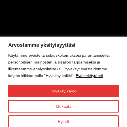
Varaa pöytä
Arvostamme yksityisyyttäsi
Katso menu
Ajankohtaista
Käytämme evästeitä selauskokemuksesi parantamiseksi,
Tietosuoja ja evästekäytäntö
personoitujen mainosten ja sisällön tarjoamiseksi ja
liikenteemme analysoimiseksi. Hyväksyt evästeidemme
käytön klikkaamalla ”Hyväksy kaikki”.
Evästekäytäntö
Hyväksy kaikki
Mukauta
Hylätä