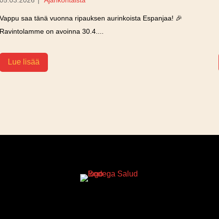
05.03.2026
|
Ajankohtaista
Vappu saa tänä vuonna ripauksen aurinkoista Espanjaa! 🎉
Ravintolamme on avoinna 30.4....
Lue lisää